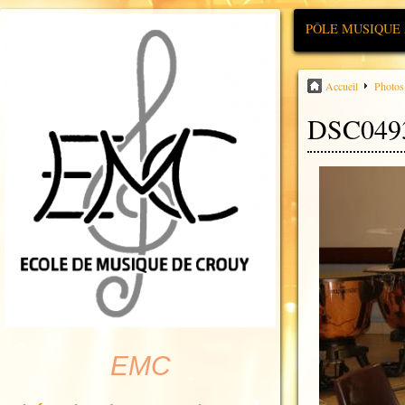
PÔLE MUSIQUE
Accueil
Photos
DSC049
EMC