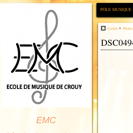
PÔLE MUSIQUE
Accueil
Photos
DSC049
EMC