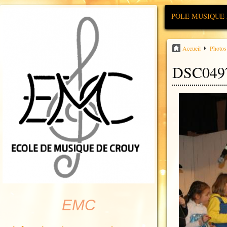
PÔLE MUSIQUE
Accueil
Photos
DSC049
EMC