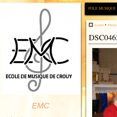
PÔLE MUSIQUE
Accueil
Photos
DSC046
EMC